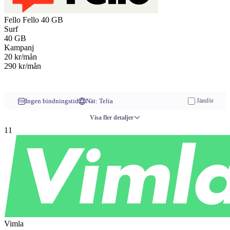
Fello
Fello 40 GB
Surf
40
GB
Kampanj
20
kr/mån
290 kr/mån
Till operatören
Ingen bindningstid
Nät: Telia
Jämför
Visa fler detaljer
11
Vimla