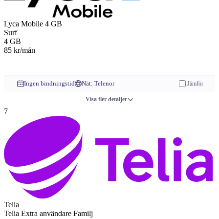
Lyca Mobile
4 GB
Surf
4
GB
85
kr/mån
Till operatören
Ingen bindningstid
Nät: Telenor
Jämför
Visa fler detaljer
7
Telia
Telia
Extra användare
Familj