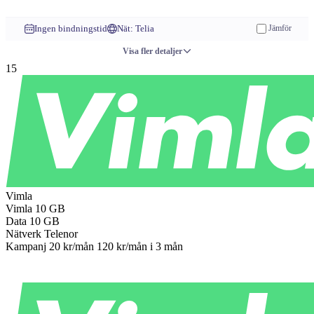
Till operatören
Ingen bindningstid
Nät: Telia
Jämför
Visa fler detaljer
15
Vimla
Vimla
10 GB
Data
10 GB
Nätverk
Telenor
Kampanj
20 kr/mån
120 kr/mån
i 3 mån
Till operatören