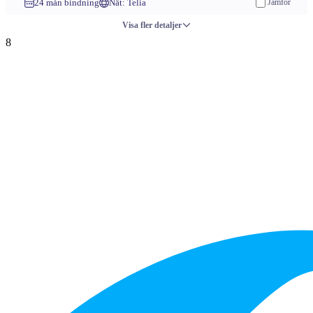
24 mån bindning
Nät: Telia
Jämför
Visa fler detaljer
8