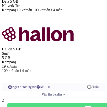
Data
5 GB
Nätverk
Tre
Kampanj
19 kr/mån
109 kr/mån
i 4 mån
Till operatören
Hallon
5 GB
Surf
5
GB
Kampanj
19
kr/mån
109 kr/mån
i 4 mån
Till operatören
Ingen bindningstid
Nät: Tre
Jämför
Visa fler detaljer
2