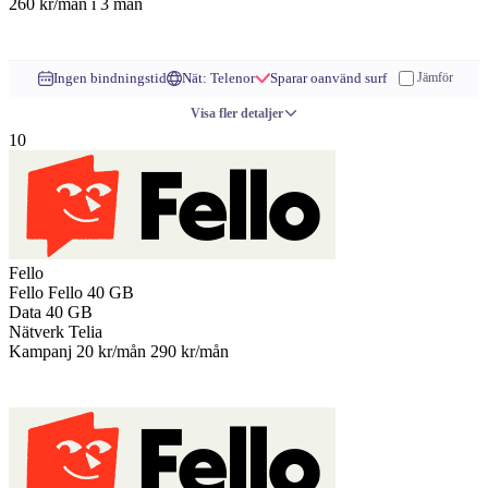
260 kr/mån
i 3 mån
Till operatören
Ingen bindningstid
Nät: Telenor
Sparar oanvänd surf
Jämför
Visa fler detaljer
10
Fello
Fello
Fello 40 GB
Data
40 GB
Nätverk
Telia
Kampanj
20 kr/mån
290 kr/mån
Till operatören