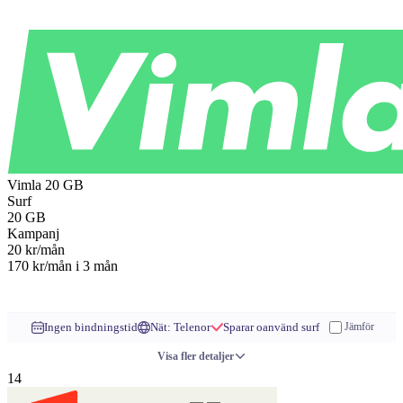
Till operatören
Vimla
20 GB
Surf
20
GB
Kampanj
20
kr/mån
170 kr/mån
i 3 mån
Till operatören
Ingen bindningstid
Nät: Telenor
Sparar oanvänd surf
Jämför
Visa fler detaljer
14