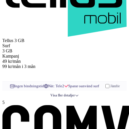
Tellus
3 GB
Surf
3
GB
Kampanj
49
kr/mån
99 kr/mån
i 3 mån
Till operatören
Ingen bindningstid
Nät: Tele2
Sparar oanvänd surf
Jämför
Visa fler detaljer
5