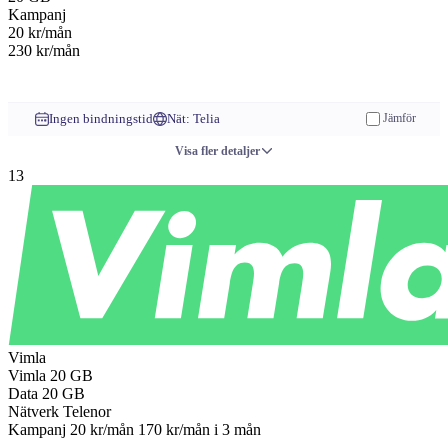
Kampanj
20
kr/mån
230 kr/mån
Till operatören
Ingen bindningstid
Nät: Telia
Jämför
Visa fler detaljer
13
Vimla
Vimla
20 GB
Data
20 GB
Nätverk
Telenor
Kampanj
20 kr/mån
170 kr/mån
i 3 mån