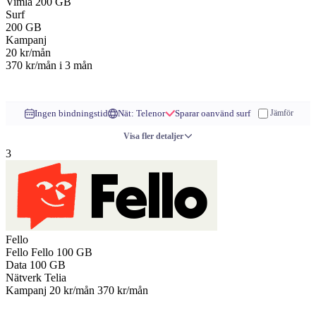
Vimla
200 GB
Surf
200
GB
Kampanj
20
kr/mån
370 kr/mån
i 3 mån
Till operatören
Ingen bindningstid
Nät: Telenor
Sparar oanvänd surf
Jämför
Visa fler detaljer
3
Fello
Fello
Fello 100 GB
Data
100 GB
Nätverk
Telia
Kampanj
20 kr/mån
370 kr/mån
Till operatören