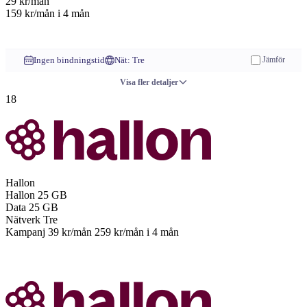
29
kr/mån
159 kr/mån
i 4 mån
Till operatören
Ingen bindningstid
Nät: Tre
Jämför
Visa fler detaljer
18
Hallon
Hallon
25 GB
Data
25 GB
Nätverk
Tre
Kampanj
39 kr/mån
259 kr/mån
i 4 mån
Till operatören