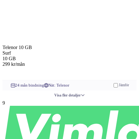
Telenor
10 GB
Surf
10
GB
299
kr/mån
Till operatören
24 mån bindning
Nät: Telenor
Jämför
Visa fler detaljer
9