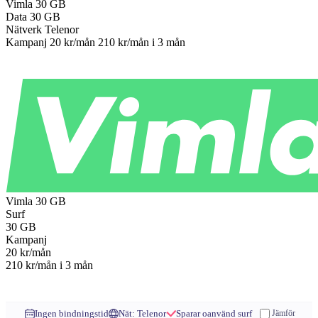
Vimla
30 GB
Data
30 GB
Nätverk
Telenor
Kampanj
20 kr/mån
210 kr/mån
i 3 mån
Till operatören
Vimla
30 GB
Surf
30
GB
Kampanj
20
kr/mån
210 kr/mån
i 3 mån
Till operatören
Ingen bindningstid
Nät: Telenor
Sparar oanvänd surf
Jämför