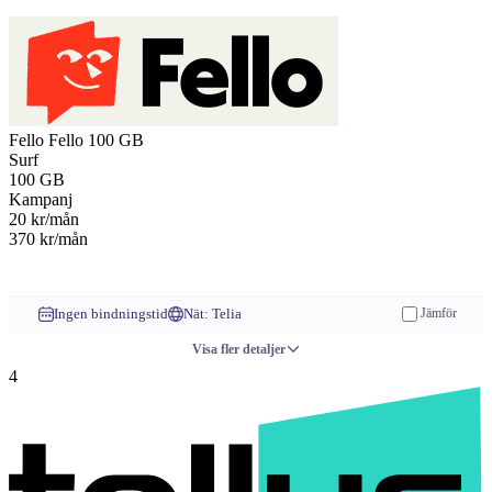
Fello
Fello 100 GB
Surf
100
GB
Kampanj
20
kr/mån
370 kr/mån
Till operatören
Ingen bindningstid
Nät: Telia
Jämför
Visa fler detaljer
4