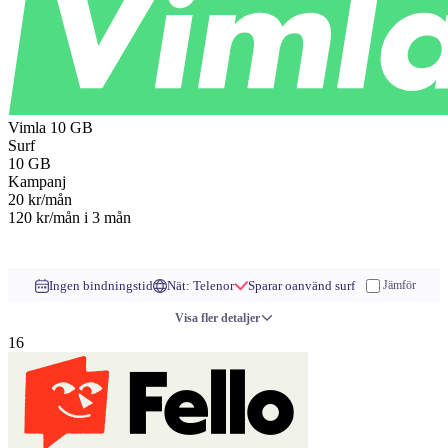
Vimla
10 GB
Surf
10
GB
Kampanj
20
kr/mån
120 kr/mån
i 3 mån
Till operatören
Ingen bindningstid
Nät: Telenor
Sparar oanvänd surf
Jämför
Visa fler detaljer
16