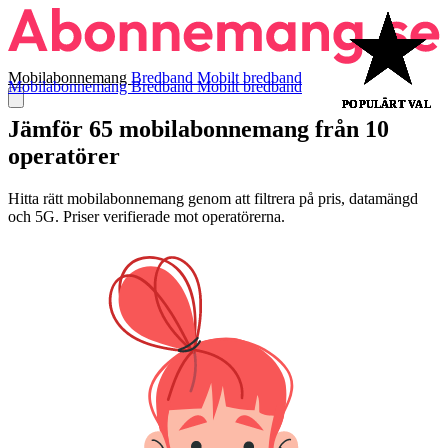
Mobilabonnemang
Bredband
Mobilt bredband
Mobilabonnemang
Bredband
Mobilt bredband
POPULÄRT VAL
POPULÄRT VAL
POPULÄRT VAL
POPULÄRT VAL
POPULÄRT VAL
POPULÄRT VAL
POPULÄRT VAL
POPULÄRT VAL
Jämför 65 mobilabonnemang från 10
operatörer
Hitta rätt mobilabonnemang genom att filtrera på pris, datamängd
och 5G. Priser verifierade mot operatörerna.