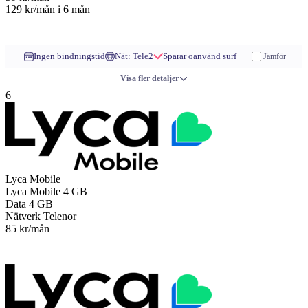
129 kr/mån
i 6 mån
Till operatören
Ingen bindningstid
Nät: Tele2
Sparar oanvänd surf
Jämför
Visa fler detaljer
6
Lyca Mobile
Lyca Mobile
4 GB
Data
4 GB
Nätverk
Telenor
85 kr/mån
Till operatören